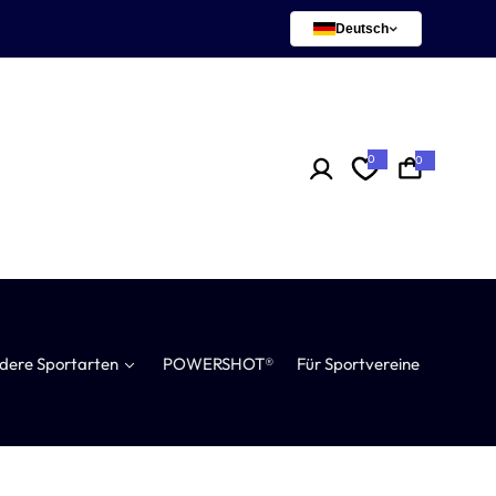
Deutsch
0
0
0
A
r
t
i
k
e
l
dere Sportarten
POWERSHOT®
Für Sportvereine