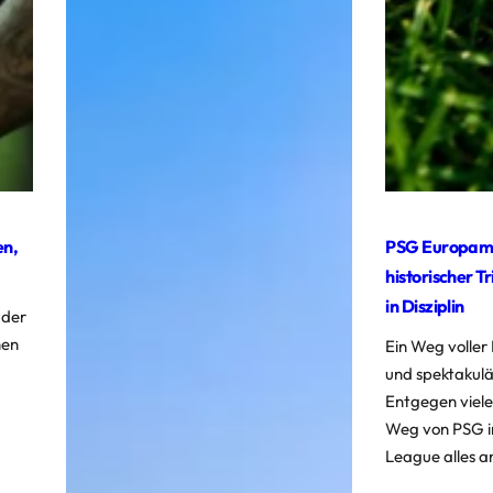
en,
PSG Europame
historischer T
in Disziplin
 der
hen
Ein Weg voller
und spektakul
Entgegen viel
Weg von PSG i
League alles an