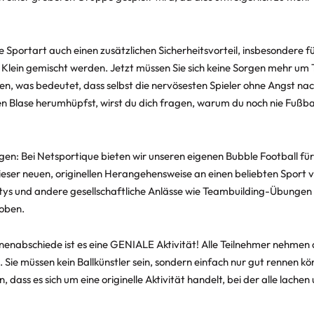
Sportart auch einen zusätzlichen Sicherheitsvorteil, insbesondere für
 Klein gemischt werden. Jetzt müssen Sie sich keine Sorgen mehr um T
n, was bedeutet, dass selbst die nervösesten Spieler ohne Angst nac
en Blase herumhüpfst, wirst du dich fragen, warum du noch nie Fußbal
gen: Bei Netsportique bieten wir unseren eigenen Bubble Football f
dieser neuen, originellen Herangehensweise an einen beliebten Sport
rtys und andere gesellschaftliche Anlässe wie Teambuilding-Übungen od
toben.
nenabschiede ist es eine GENIALE Aktivität! Alle Teilnehmer nehmen 
 Sie müssen kein Ballkünstler sein, sondern einfach nur gut rennen k
dass es sich um eine originelle Aktivität handelt, bei der alle lachen 