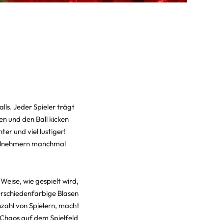
lls. Jeder Spieler trägt
nen und den Ball kicken
ter und viel lustiger!
Teilnehmern manchmal
 Weise, wie gespielt wird,
verschiedenfarbige Blasen
nzahl von Spielern, macht
 Chaos auf dem Spielfeld