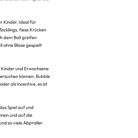
 Kinder. Ideal für
acklings, fiese Krücken
h dem Ball greifen
l ohne Blase gespielt
ür Kinder und Erwachsene
 versuchen können. Bubble
er als Incentive, es ist
das Spiel auf und
önnen und auf die
und so viele Abpraller