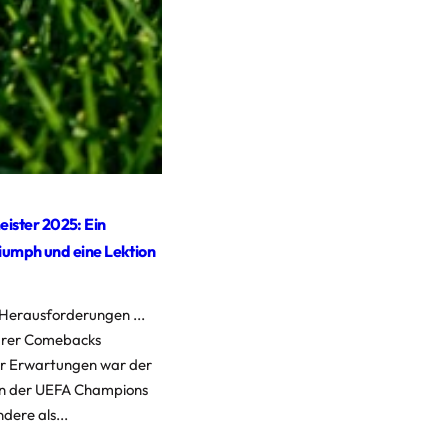
ister 2025: Ein
riumph und eine Lektion
 Herausforderungen ...
ärer Comebacks
Konditionstraining fußball : ein
er Erwartungen war der
umfassendes handbuch
n der UEFA Champions
dere als...
Technik und Taktik sind für Sie kein