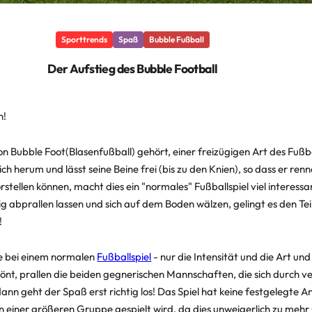
Sporttrends
Spaß
Bubble Fußball
Der Aufstieg des Bubble Football
n!
von
Bubble Foot
(Blasenfußball) gehört, einer freizügigen Art des Fußba
ch herum und lässt seine Beine frei (bis zu den Knien), so dass er ren
rstellen können, macht dies ein "normales" Fußballspiel viel interessan
tig abprallen lassen und sich auf dem Boden wälzen, gelingt es den 
!
ie bei einem normalen
Fußballspiel
- nur die Intensität und die Art und
rtönt, prallen die beiden gegnerischen Mannschaften, die sich durch 
ann geht der Spaß erst richtig los! Das Spiel hat keine festgelegte A
n einer größeren Gruppe gespielt wird, da dies unweigerlich zu mehr