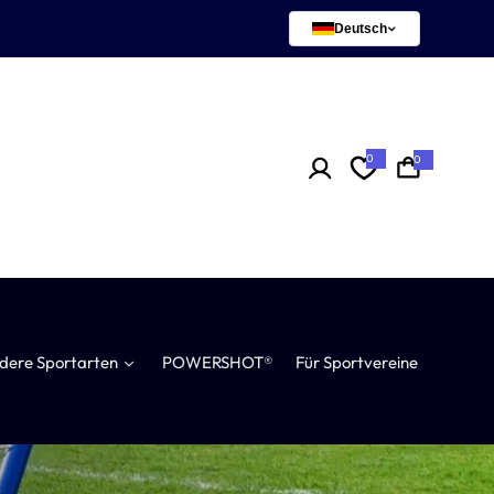
Deutsch
0
0
0
A
r
t
i
k
e
l
dere Sportarten
POWERSHOT®
Für Sportvereine