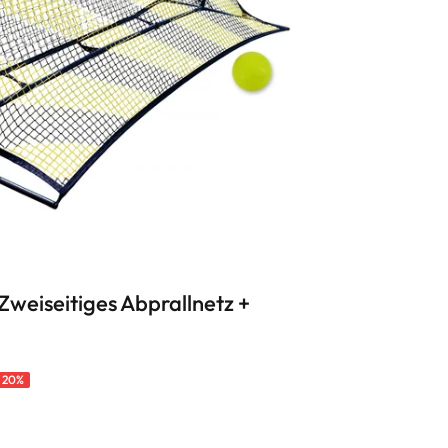
 Zweiseitiges Abprallnetz +
 20%