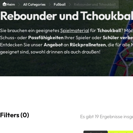
Heim
All Categories
Fußball
Rebounder und Tchoukball
Rebounder und Tchoukbal
Sie brauchen ein geeignetes
Spielmaterial
für
Tchoukball
? Möc
Schuss- oder
Passfähigkeiten
Ihrer Spieler oder
Schüler verbe
Entdecken Sie unser
Angebot
an
Rückprallnetzen
, die für alle
geeignet sind, sowohl drinnen als auch draußen!
Filters (0)
Es gibt 19 Ergebnisse ins