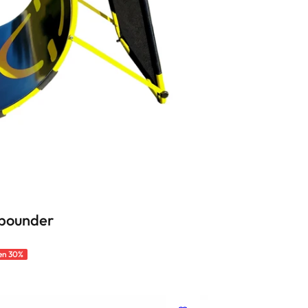
ebounder
en 30%