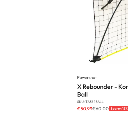
Powershot
X Rebounder - Ko
Ball
SKU: TA364BALL
€50,99
€60,00
Sparen 15%