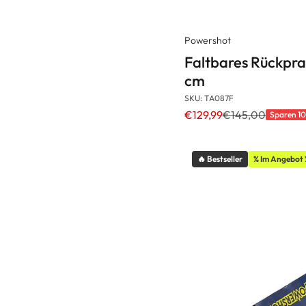
Powershot
Faltbares Rückpral
cm
SKU: TA087F
€129,99
€145,00
Sparen 1
🔥 Bestseller
% Im Angebot