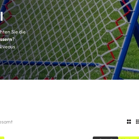
l
hten Sie die
ssern
?
 Niveaus
gesamt
2
S