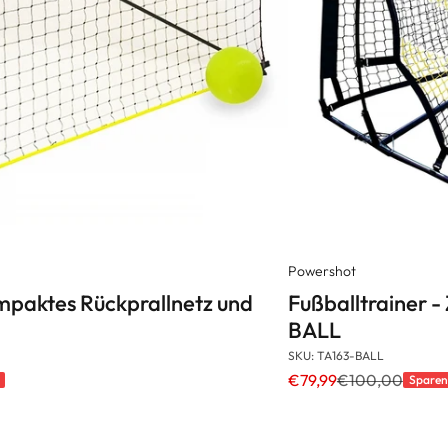
Powershot
mpaktes Rückprallnetz und
Fußballtrainer -
BALL
SKU: TA163-BALL
€79,99
€100,00
Sparen