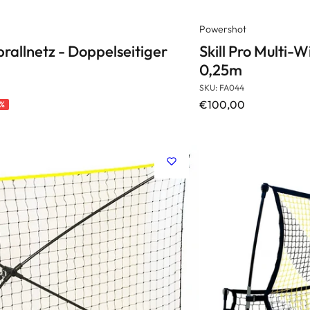
Powershot
rallnetz - Doppelseitiger
Skill Pro Multi-
0,25m
SKU: FA044
€100,00
4%