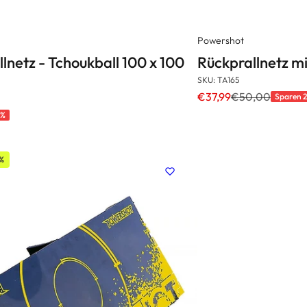
Powershot
lnetz - Tchoukball 100 x 100
Rückprallnetz m
SKU: TA165
€37,99
€50,00
Sparen 
0%
 %