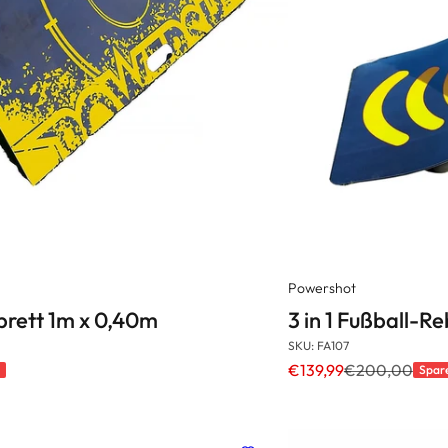
Powershot
brett 1m x 0,40m
3 in 1 Fußball-R
SKU: FA107
€139,99
€200,00
Spar