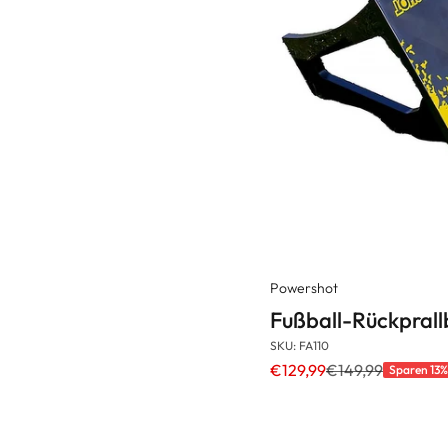
Powershot
Fußball-Rückprall
SKU: FA110
€129,99
€149,99
Sparen 13%