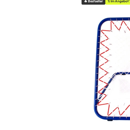
🔥 Bestseller
% Im Angebot