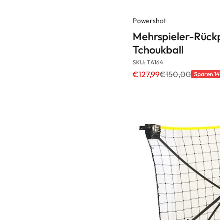
Powershot
Mehrspieler-Rückp
Tchoukball
SKU: TA164
€127,99
€150,00
Sparen 1