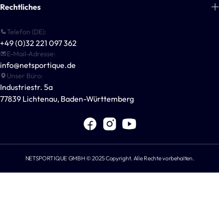
Über uns
Rechtliches
Handball
Blogs
Basketball
Zahlungsinformationen
Telefon (DE):
Kontakt
Multisport-Ausrüstung
+49 (0)32 221 097 362
Allgemeine Geschäftsbedingungen
Für Vereine & Unternehmen
E-Mail-Adresse:
Outdoor-Spiele
Datenschutzerklärung
info@netsportique.de
Andere Sportarten
Unser Büro:
Versandrichtlinie
Industriestr. 5a
POWERSHOT®
Widerrufsbelehrung
77839 Lichtenau, Baden-Württemberg
Für Sportvereine
Impressum
NETSPORTIQUE GMBH © 2025 Copyright. Alle Rechte vorbehalten.