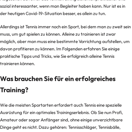
C
sozial interessanter, wenn man Begleiter haben kann. Nur ist es in
lu
der heutigen Covid-19-Situation besser, es allein zu tun.
b
-
Allerdings ist Tennis immer noch ein Sport, bei dem man zu zweit sein
A
muss, um gut spielen zu können. Alleine zu trainieren ist zwar
u
möglich, aber man muss eine bestimmte Vorrichtung aufstellen, um
Ballfangnetze
Wasserball
Tennis Kits
Schlitten
Rebounder und
Fußball
s
davon profitieren zu können. Im Folgenden erfahren Sie einige
Basketballringe
Handballtore
Tchoukball
Trainingsausrüstung
r
praktische Tipps und Tricks, wie Sie erfolgreich alleine Tennis
trainieren können.
ü
st
Was brauchen Sie für ein erfolgreiches
u
n
Training?
g
Schiedsrichter- und
Tennis zubehör
Trainerbedarf
Basketbälle
Volleyball
Basketball Zubehör
Fußbälle
Wie die meisten Sportarten erfordert auch Tennis eine spezielle
Fi
Ausrüstung für ein optimales Trainingserlebnis. Ob Sie nun Profi,
t
Amateur oder sogar Anfänger sind, ohne einige unverzichtbare
n
Dinge geht es nicht. Dazu gehören: Tennisschläger, Tennisbälle,