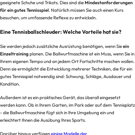
e
geeignete Schuhe und Trikots. Dies sind die
Mindestanforderungen
s
für ein gutes Tennisspiel
. Natürlich müssen Sie auch einen Kurs
besuchen, um umfassende Reflexe zu entwickeln.
s
Fussballplatz
Ballschussmaschine
ausrüstungen
Fussball
Eine Tennisballschleuder: Welche Vorteile hat sie?
M
e
Sie werden jedoch zusätzliche Ausrüstung benötigen, wenn Sie
ein
di
Einzeltraining
planen. Die Ballwurfmaschine ist ein Muss, wenn Sie in
zi
Ihrem eigenen Tempo und an jedem Ort Fortschritte machen wollen.
n
Denn sie ermöglicht die Entwicklung mehrerer Techniken, die für ein
p
gutes Tennisspiel notwendig sind: Schwung, Schläge, Ausdauer und
r
Kondition.
o
d
Außerdem ist es ein praktisches Gerät, das überall eingesetzt
werden kann. Ob in Ihrem Garten, im Park oder auf dem Tennisplatz
u
- die Ballwurfmaschine fügt sich in Ihre Umgebung ein und
kt
erleichtert Ihnen die Ausübung Ihres Sports.
e
Darüber hinaus verfügen
einige Modelle der