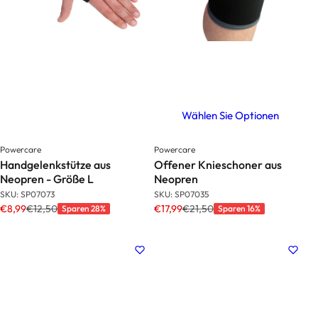
Wählen Sie Optionen
Powercare
Powercare
Handgelenkstütze aus
Offener Knieschoner aus
Neopren - Größe L
Neopren
SKU: SP07073
SKU: SP07035
€8,99
€12,50
€17,99
€21,50
Sparen 28%
Sparen 16%