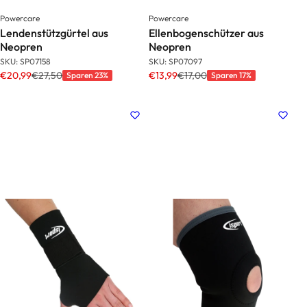
Powercare
Powercare
Lendenstützgürtel aus
Ellenbogenschützer aus
Neopren
Neopren
SKU: SP07158
SKU: SP07097
€20,99
€27,50
€13,99
€17,00
Sparen 23%
Sparen 17%