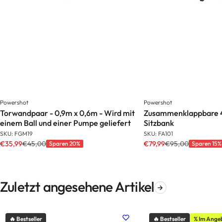
Powershot
Powershot
Torwandpaar - 0,9m x 0,6m - Wird mit
Zusammenklappbare 4
einem Ball und einer Pumpe geliefert
Sitzbank
SKU: FGM19
SKU: FA101
€35,99
€45,00
€79,99
€95,00
Sparen 20%
Sparen 15%
Zuletzt angesehene Artikel
🔥 Bestseller
🔥 Bestseller
% Im Ange