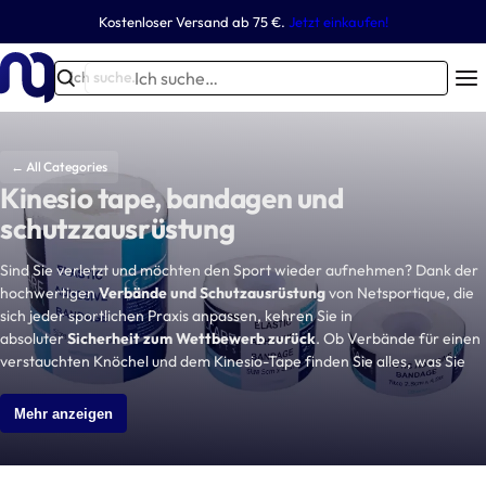
Z
Kostenloser Versand ab 75 €.
Jetzt einkaufen!
Fußball
Tennis
Handball
Basketball
Multisport-Ausrüstung
Andere Sportarten
u
m
I
Ich suche…
T
-0%
I
c
r
n
h
ai
h
s
← All Categories
ni
a
u
Kinesio tape, bandagen und
n
l
c
Tennis
schutzzausrüstung
t
g
Basketballkörbe
Basketballkörbe
h
Handballtornetz
Quickfire-Tore
Tennisnetze
Badminton
Outdoor
Handball-Fangnetze
Mini-Fußballtore
Tennispfosten
Beachsoccer
Indoor
s
s
e
Sind Sie verletzt und möchten den Sport wieder aufnehmen? Dank der
p
g
…
hochwertigen
Verbände und Schutzausrüstung
von Netsportique, die
r
sich jeder sportlichen Praxis anpassen, kehren Sie in
e
i
absoluter
Sicherheit zum Wettbewerb zurück
. Ob Verbände für einen
r
verstauchten Knöchel und dem Kinesio-Tape finden Sie alles, was Sie
n
ä
brauchen, um Ihre Schmerzen zu begrenzen. Um unsere gesamte
g
t
Produktpalette zu sehen, gehen Sie zur Kategorie
Sportmedizin
.
Mehr anzeigen
e
e
Trainingszubehör
n
Tennisplatzzubehör
Basketballbretter
Fußballtore
Handball
Golf
Basketballnetze
Fußballtornetze
Beachhandball
Rugby