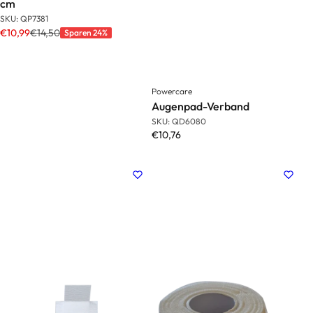
cm
SKU: QP7381
€10,99
€14,50
Sparen 24%
Powercare
Augenpad-Verband
SKU: QD6080
€10,76