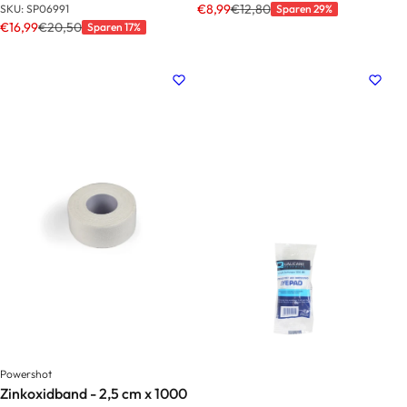
€8,99
€12,80
SKU: SP06991
Sparen 29%
€16,99
€20,50
Sparen 17%
Powershot
Zinkoxidband - 2,5 cm x 1000