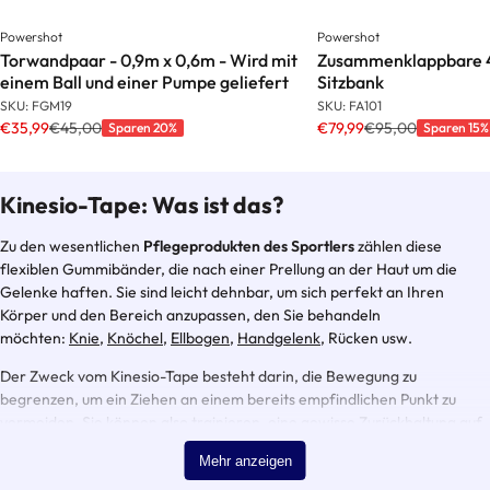
Powershot
Powershot
Torwandpaar - 0,9m x 0,6m - Wird mit
Zusammenklappbare 4
einem Ball und einer Pumpe geliefert
Sitzbank
SKU: FGM19
SKU: FA101
€35,99
€45,00
€79,99
€95,00
Sparen 20%
Sparen 15%
Kinesio-Tape: Was ist das?
Zu den wesentlichen
Pflegeprodukten des Sportlers
zählen diese
flexiblen Gummibänder, die nach einer Prellung an der Haut um die
Gelenke haften. Sie sind leicht dehnbar, um sich perfekt an Ihren
Körper und den Bereich anzupassen, den Sie behandeln
möchten:
Knie
,
Knöchel
,
Ellbogen
,
Handgelenk
, Rücken usw.
Der Zweck vom Kinesio-Tape besteht darin, die Bewegung zu
begrenzen, um ein Ziehen an einem bereits empfindlichen Punkt zu
vermeiden. Sie können also trainieren, eine gewisse Zurückhaltung auf
dem gewählten Gelenk haben, ohne es zu merken.
Mehr anzeigen
Wofür sind die Kine-Tapes?