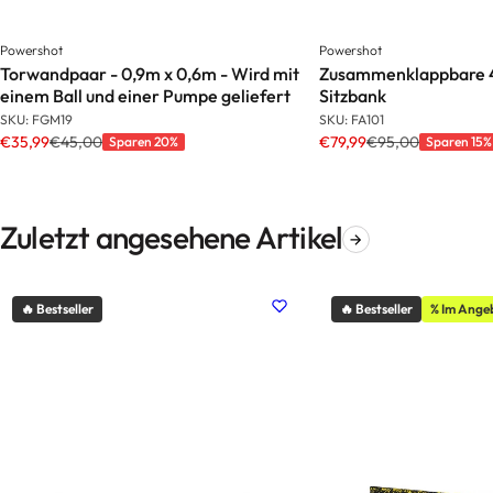
Powershot
Powershot
Torwandpaar - 0,9m x 0,6m - Wird mit
Zusammenklappbare 4
einem Ball und einer Pumpe geliefert
Sitzbank
SKU: FGM19
SKU: FA101
€35,99
€45,00
€79,99
€95,00
Sparen 20%
Sparen 15%
Zuletzt angesehene Artikel
🔥 Bestseller
🔥 Bestseller
% Im Ange