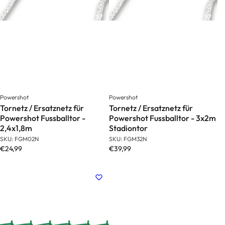
e
s
s
Fussballplatz
Ballschussmaschine
ausrüstungen
Fussball
M
e
di
zi
Powershot
Powershot
n
Tornetz / Ersatznetz für
Tornetz / Ersatznetz für
Powershot Fussballtor -
Powershot Fussballtor - 3x2m
p
2,4x1,8m
Stadiontor
r
SKU: FGM02N
SKU: FGM32N
o
€24,99
€39,99
d
u
kt
e