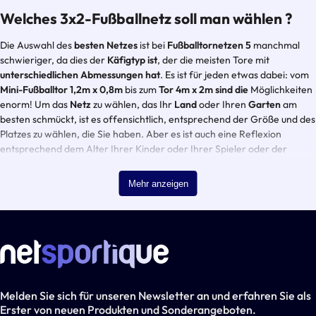
Welches 3x2-Fußballnetz soll man wählen ?
Die Auswahl des
besten Netzes
ist bei
Fußballtornetzen 5
manchmal
schwieriger, da dies der
Käfigtyp ist
, der die meisten Tore mit
unterschiedlichen Abmessungen hat
. Es ist für jeden etwas dabei: vom
Mini-Fußballtor 1,2m x 0,8m
bis zum
Tor 4m x 2m sind die
Möglichkeiten
enorm! Um das
Netz
zu wählen, das Ihr
Land
oder Ihren
Garten
am
besten schmückt, ist es offensichtlich, entsprechend der Größe und des
Platzes zu wählen, die Sie haben. Aber es ist auch eine Reflexion
entsprechend dem Alter Ihrer Kinder oder Ihrer Spieler oder der
Intensität des Trainings. Tatsächlich haben wir eine
Vielzahl von Netzen
mit unterschiedlichen Maschenstärken
, was daher unterschiedliche
Mehr anzeigen
Widerstandsfähigkeiten
impliziert. Unsere
Netze
sind je nach
Verwendungszweck mehr oder weniger
stark
und
langlebig
.
Es liegt auf der Hand, dass wer ein Netz für die tägliche Praxis im
Training sowie im Wettkampf sucht, ein
äußerst robustes
und
langlebiges
Netz anschaffen muss, um lange Saisons genießen zu
können. Auf der anderen Seite kann sich jemand, der gelegentlich in
seinem
Garten
Fußball spielt, mit einem Netz mit geringerer
Melden Sie sich für unseren Newsletter an und erfahren Sie als
Maschenstärke begnügen, das aber bei der Verwendung, die wir davon
Erster von neuen Produkten und Sonderangeboten.