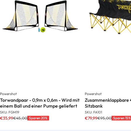
Powershot
Powershot
Torwandpaar - 0,9m x 0,6m - Wird mit
Zusammenklappbare 4
einem Ball und einer Pumpe geliefert
Sitzbank
SKU: FGM19
SKU: FA101
€35,99
€45,00
€79,99
€95,00
Sparen 20%
Sparen 15%