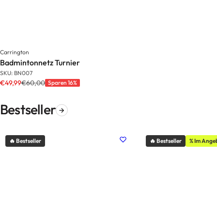
Carrington
Badmintonnetz Turnier
SKU: BN007
€49,99
€60,00
Sparen 16%
Bestseller
🔥 Bestseller
🔥 Bestseller
% Im Ange