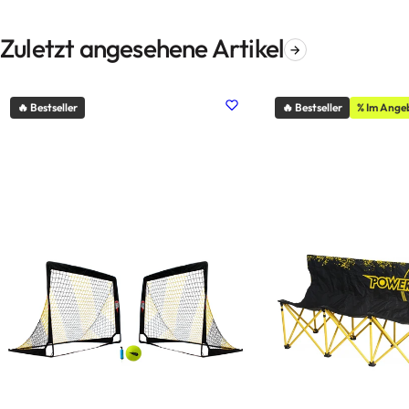
Zuletzt angesehene Artikel
🔥 Bestseller
🔥 Bestseller
% Im Ange