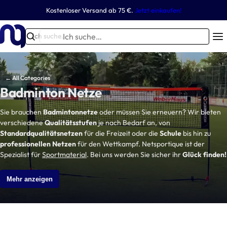
Z
Kostenloser Versand ab 75 €.
Jetzt einkaufen!
Fußball
Tennis
Handball
Basketball
Multisport-Ausrüstung
Andere Sportarten
u
m
I
Ich suche…
T
-0%
I
c
r
n
h
ai
h
s
← All Categories
ni
a
u
Badminton Netze
n
l
c
Tennis
t
g
Basketballkörbe
Basketballkörbe
h
Sie brauchen
Badmintonnetze
oder müssen Sie erneuern? Wir bieten
Handballtornetz
Quickfire-Tore
Tennisnetze
Badminton
Outdoor
Handball-Fangnetze
Mini-Fußballtore
Tennispfosten
Beachsoccer
Indoor
s
s
verschiedene
Qualitätsstufen
je nach Bedarf an, von
e
p
Standardqualitätsnetzen
für die Freizeit oder die
Schule
bis hin zu
g
…
professionellen Netzen
für den Wettkampf. Netsportique ist der
r
e
Spezialist für
Sportmaterial
. Bei uns werden Sie sicher ihr
Glück finden!
i
r
n
ä
Mehr anzeigen
g
t
e
e
Trainingszubehör
n
Tennisplatzzubehör
Basketballbretter
Fußballtore
Handball
Golf
Basketballnetze
Fußballtornetze
Beachhandball
Rugby