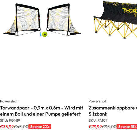
Powershot
Powershot
Torwandpaar - 0,9m x 0,6m - Wird mit
Zusammenklappbare 4
einem Ball und einer Pumpe geliefert
Sitzbank
SKU: FGM19
SKU: FA101
€35,99
€45,00
€79,99
€95,00
Sparen 20%
Sparen 15%