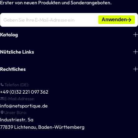
Erster von neuen Produkten und Sonderangeboten.
Anwenden
Katalog
Fußball
Nützliche Links
Tennis
Über uns
Rechtliches
Handball
Blogs
Basketball
Zahlungsinformationen
Telefon (DE):
Kontakt
Multisport-Ausrüstung
+49 (0)32 221 097 362
Allgemeine Geschäftsbedingungen
Für Vereine & Unternehmen
E-Mail-Adresse:
Outdoor-Spiele
Datenschutzerklärung
info@netsportique.de
Andere Sportarten
Unser Büro:
Versandrichtlinie
Industriestr. 5a
POWERSHOT®
Widerrufsbelehrung
77839 Lichtenau, Baden-Württemberg
Für Sportvereine
Impressum