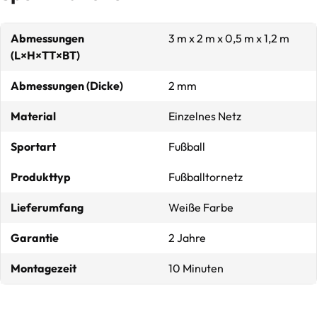
Abmessungen
3 m x 2 m x 0,5 m x 1,2 m
(L×H×TT×BT)
Abmessungen (Dicke)
2 mm
Material
Einzelnes Netz
Sportart
Fußball
Produkttyp
Fußballtornetz
Lieferumfang
Weiße Farbe
Garantie
2 Jahre
Montagezeit
10 Minuten