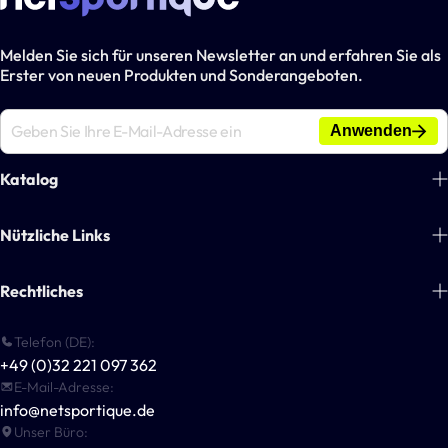
Melden Sie sich für unseren Newsletter an und erfahren Sie als
Erster von neuen Produkten und Sonderangeboten.
Anwenden
Katalog
Fußball
Nützliche Links
Tennis
Über uns
Rechtliches
Handball
Blogs
Basketball
Zahlungsinformationen
Telefon (DE):
Kontakt
Multisport-Ausrüstung
+49 (0)32 221 097 362
Allgemeine Geschäftsbedingungen
Für Vereine & Unternehmen
E-Mail-Adresse:
Outdoor-Spiele
Datenschutzerklärung
info@netsportique.de
Andere Sportarten
Unser Büro:
Versandrichtlinie