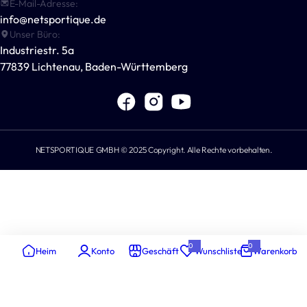
Für Vereine & Unternehmen
E-Mail-Adresse:
Outdoor-Spiele
Datenschutzerklärung
info@netsportique.de
Andere Sportarten
Unser Büro:
Versandrichtlinie
Industriestr. 5a
POWERSHOT®
Widerrufsbelehrung
77839 Lichtenau, Baden-Württemberg
Für Sportvereine
Impressum
NETSPORTIQUE GMBH © 2025 Copyright. Alle Rechte vorbehalten.
0
0
Heim
Konto
Geschäft
Wunschliste
Warenkorb