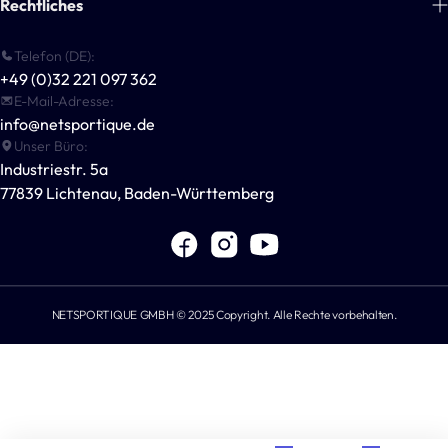
Rechtliches
Handball
Blogs
Basketball
Zahlungsinformationen
Telefon (DE):
Kontakt
Multisport-Ausrüstung
+49 (0)32 221 097 362
Allgemeine Geschäftsbedingungen
Für Vereine & Unternehmen
E-Mail-Adresse:
Outdoor-Spiele
Datenschutzerklärung
info@netsportique.de
Andere Sportarten
Unser Büro:
Versandrichtlinie
Industriestr. 5a
POWERSHOT®
Widerrufsbelehrung
77839 Lichtenau, Baden-Württemberg
Für Sportvereine
Impressum
NETSPORTIQUE GMBH © 2025 Copyright. Alle Rechte vorbehalten.