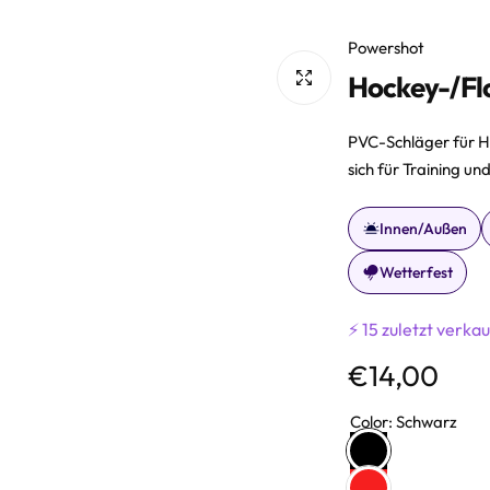
Powershot
Hockey-/Fl
PVC-Schläger für H
sich für Training un
Innen/Außen
Wetterfest
⚡ 15 zuletzt verkau
R
€14,00
e
Color:
Schwarz
g