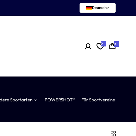
Deutsch
0
0
0
A
r
t
i
k
e
l
dere Sportarten
POWERSHOT®
Für Sportvereine