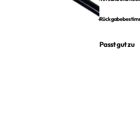
+
Rückgabebesti
Passt gut zu