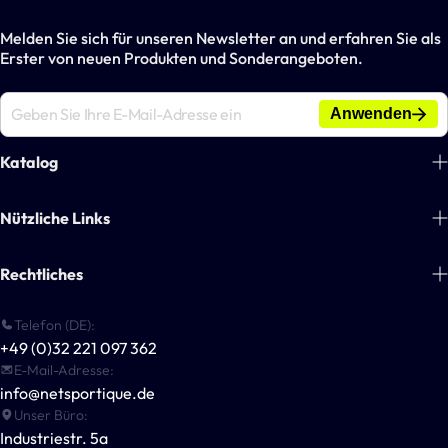
Melden Sie sich für unseren Newsletter an und erfahren Sie als
Erster von neuen Produkten und Sonderangeboten.
Anwenden
Katalog
Fußball
Nützliche Links
Tennis
Über uns
Rechtliches
Handball
Blogs
Basketball
Zahlungsinformationen
Telefon (DE):
Kontakt
Multisport-Ausrüstung
+49 (0)32 221 097 362
Allgemeine Geschäftsbedingungen
Für Vereine & Unternehmen
E-Mail-Adresse:
Outdoor-Spiele
Datenschutzerklärung
info@netsportique.de
Andere Sportarten
Unser Büro:
Versandrichtlinie
Industriestr. 5a