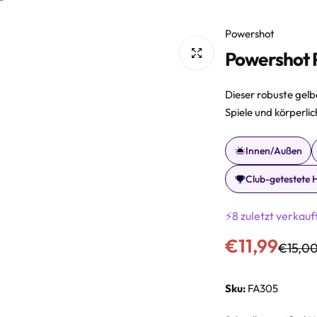
Powershot
Powershot 
Dieser robuste gelb
Spiele und körperli
Innen/Außen
Club-getestete 
⚡8 zuletzt verkauft
V
R
€11,99
€15,0
e
e
Sku:
FA305
r
g