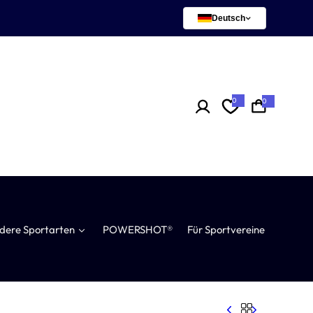
Deutsch
0
0
0
A
r
t
i
k
e
l
dere Sportarten
POWERSHOT®
Für Sportvereine