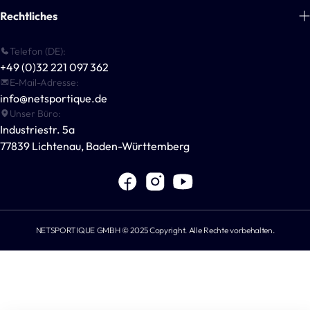
Über uns
Rechtliches
Handball
Blogs
Basketball
Zahlungsinformationen
Telefon (DE):
Kontakt
Multisport-Ausrüstung
+49 (0)32 221 097 362
Allgemeine Geschäftsbedingungen
Für Vereine & Unternehmen
E-Mail-Adresse:
Outdoor-Spiele
Datenschutzerklärung
info@netsportique.de
Andere Sportarten
Unser Büro:
Versandrichtlinie
Industriestr. 5a
POWERSHOT®
Widerrufsbelehrung
77839 Lichtenau, Baden-Württemberg
Für Sportvereine
Impressum
NETSPORTIQUE GMBH © 2025 Copyright. Alle Rechte vorbehalten.