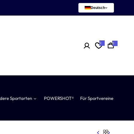
Deutsch
0
0
0
A
r
t
i
k
e
l
dere Sportarten
POWERSHOT®
Für Sportvereine