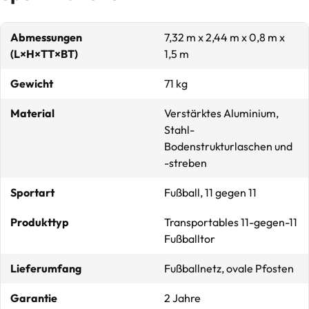
Abmessungen
7,32 m x 2,44 m x 0,8 m x
(L×H×TT×BT)
1,5 m
Gewicht
71 kg
Material
Verstärktes Aluminium,
Stahl-
Bodenstrukturlaschen und
-streben
Sportart
Fußball, 11 gegen 11
Produkttyp
Transportables 11-gegen-11
Fußballtor
Lieferumfang
Fußballnetz, ovale Pfosten
Garantie
2 Jahre