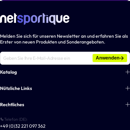
Melden Sie sich für unseren Newsletter an und erfahren Sie als
Erster von neuen Produkten und Sonderangeboten.
Anwenden
Katalog
Fußball
Nützliche Links
Tennis
Über uns
Rechtliches
Handball
Blogs
Basketball
Zahlungsinformationen
Telefon (DE):
Kontakt
Multisport-Ausrüstung
+49 (0)32 221 097 362
Allgemeine Geschäftsbedingungen