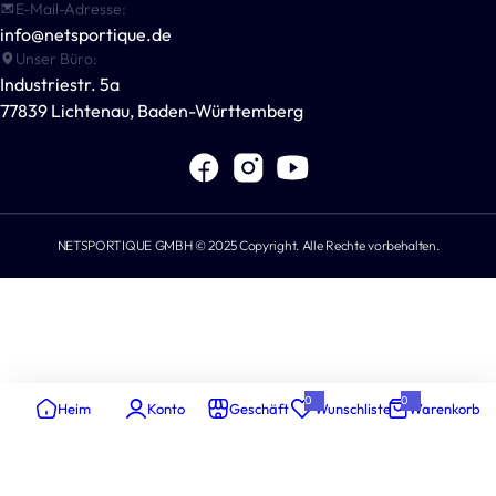
Für Vereine & Unternehmen
E-Mail-Adresse:
Outdoor-Spiele
Datenschutzerklärung
info@netsportique.de
Andere Sportarten
Unser Büro:
Versandrichtlinie
Industriestr. 5a
POWERSHOT®
Widerrufsbelehrung
77839 Lichtenau, Baden-Württemberg
Für Sportvereine
Impressum
NETSPORTIQUE GMBH © 2025 Copyright. Alle Rechte vorbehalten.
0
0
Heim
Konto
Geschäft
Wunschliste
Warenkorb